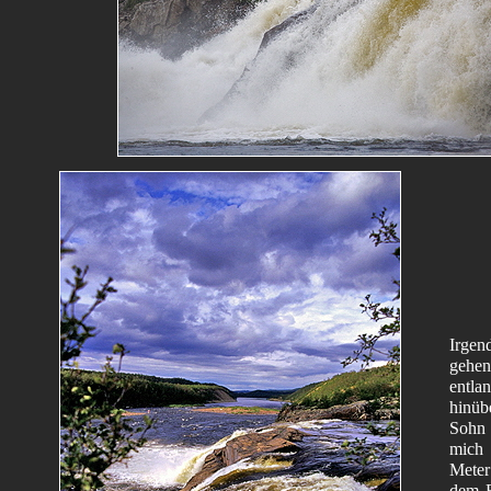
Irge
gehen
entl
hinüb
Sohn 
mich 
Meter
dem B