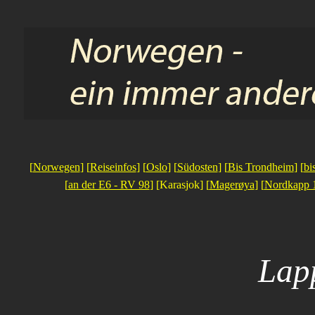
[
Norwegen
] [
Reiseinfos
] [
Oslo
] [
Südosten
] [
Bis Trondheim
] [
bi
[
an der E6 - RV 98
] [Karasjok] [
Magerøya
] [
Nordkapp 
Lap