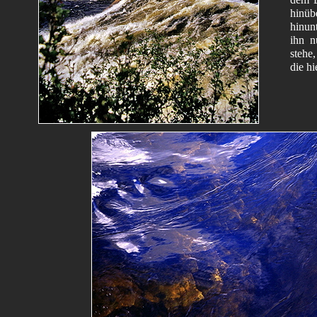
hinüb
hinun
ihn n
stehe
die hi