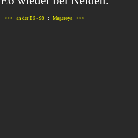
E6 wieder bei Neiden.
<<< an der E6 - 98
:
Magerøya >>>