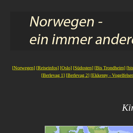
[
Norwegen
] [
Reiseinfos
] [
Oslo
] [
Südosten
] [
Bis Trondheim
] [
bi
[
Berlevag 1
] [
Berlevag 2
] [
Ekkerøy - Vogelfelse
Ki