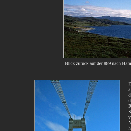
Blick zurück auf der 889 nach Ham
D
a
d
d
R
S
v
N
h