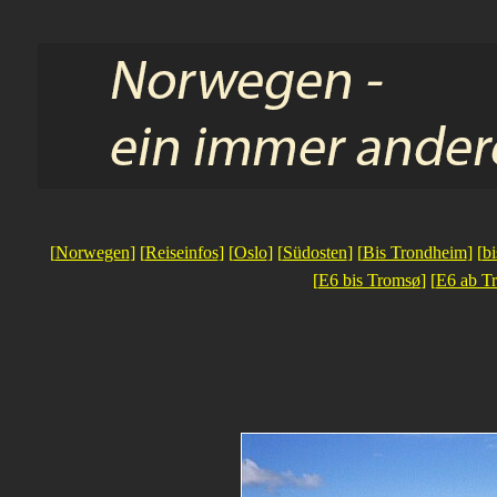
[
Norwegen
] [
Reiseinfos
] [
Oslo
] [
Südosten
] [
Bis Trondheim
] [
bi
[
E6 bis Tromsø
] [
E6 ab T