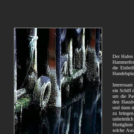
Der Hafen
Hammerfest
die Eisfrei
Handelspla
Interessant
ein Schiff 
um die Pas
den Hausbe
und dann m
zu bringen.
unheimlic
Hurtiglini
solche Aus