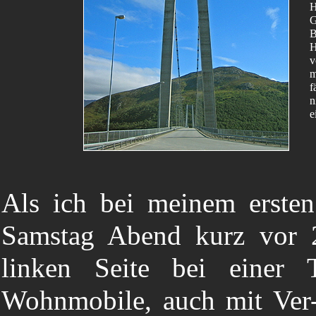
H
G
B
H
v
m
f
n
e
Als ich bei meinem erste
Samstag Abend kurz vor 2
linken Seite bei einer T
Wohnmobile, auch mit Ver-